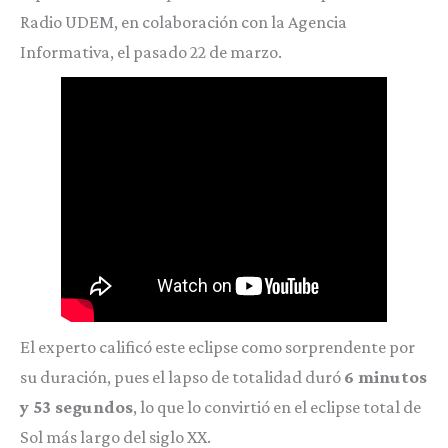
Radio UDEM, en colaboración con la Agencia
Informativa, el pasado 22 de marzo.
El experto calificó este eclipse como sorprendente por
su duración, pues el lapso de totalidad duró
6 minutos
y 53 segundos
, lo que lo convirtió en el eclipse total de
Sol más largo del siglo XX.