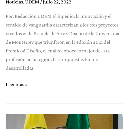
Noticias
,
UDEM
/
julio 22, 2022
Por: Redacción UDEM El ingenio, la innovación y el
sentido de vanguardia caracterizan a los tres proyectos
creados en la Escuela de Arte y Diseño de la Universidad
de Monterrey que triunfaron en la edición 2021 del
Premio a! Diseño, el cual reconoce lo mejor de esta
profesión en la región. Las propuestas fueron
desarrolladas
Destaca
Leer más »
talento
UDEM
en
premio
a!