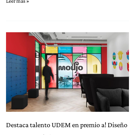
Agencia
Leer más »
Informativa
registra
primera
publicación
académica
de
la
UDEM
Destaca talento UDEM en premio a! Diseño