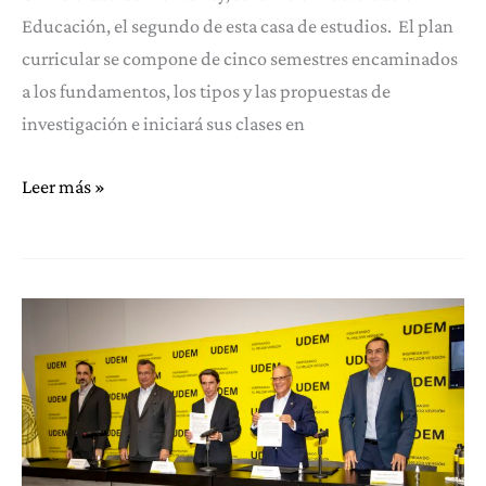
Educación, el segundo de esta casa de estudios. El plan
curricular se compone de cinco semestres encaminados
a los fundamentos, los tipos y las propuestas de
investigación e iniciará sus clases en
Lanza
Leer más »
UDEM
doctorado
para
investigación
en
Educación