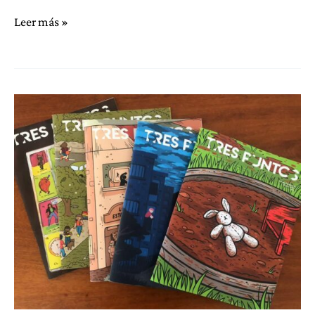
Comparte
Leer más »
experiencia
de
éxito