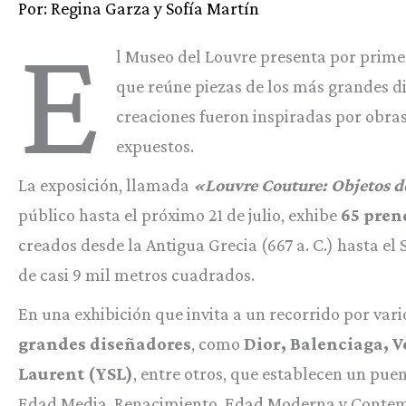
Por: Regina Garza y Sofía Martín
E
l Museo del Louvre presenta por primer
que reúne piezas de los más grandes d
creaciones fueron inspiradas por obra
expuestos.
La exposición, llamada
«Louvre Couture: Objetos d
público hasta el próximo 21 de julio, exhibe
65 pren
creados desde la Antigua Grecia (667 a. C.) hasta el
de casi 9 mil metros cuadrados.
En una exhibición que invita a un recorrido por var
grandes diseñadores
, como
Dior, Balenciaga, V
Laurent (YSL)
, entre otros, que establecen un puen
Edad Media, Renacimiento, Edad Moderna y Contemp