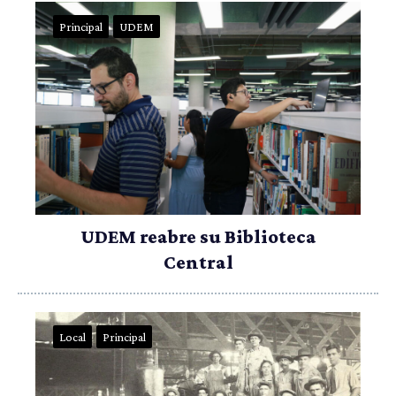
Principal
UDEM
UDEM reabre su Biblioteca
Central
Local
Principal