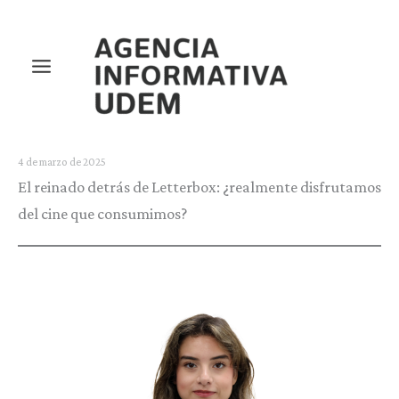
Ir
al
contenido
4 de marzo de 2025
El reinado detrás de Letterbox: ¿realmente disfrutamos
del cine que consumimos?